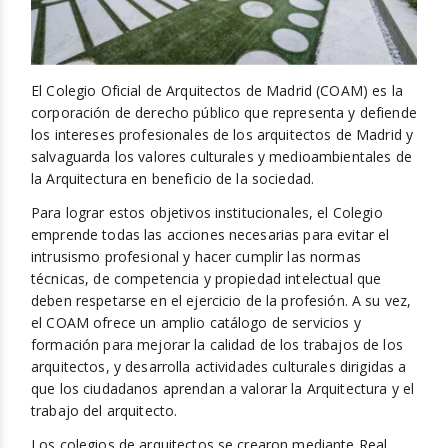
OTROS ÓRGANOS COLEGIALES
TRANSPARENCIA
El Colegio Oficial de Arquitectos de Madrid (COAM) es la
corporación de derecho público que representa y defiende
SERVICIOS
los intereses profesionales de los arquitectos de Madrid y
VISADO
salvaguarda los valores culturales y medioambientales de
la Arquitectura en beneficio de la sociedad.
FORMACIÓN
Para lograr estos objetivos institucionales, el Colegio
CONCURSOS
emprende todas las acciones necesarias para evitar el
intrusismo profesional y hacer cumplir las normas
RED ARQUITECTOS
técnicas, de competencia y propiedad intelectual que
ACTUALIDAD
deben respetarse en el ejercicio de la profesión. A su vez,
el COAM ofrece un amplio catálogo de servicios y
MATCOAM
formación para mejorar la calidad de los trabajos de los
REHABILITACIÓN
arquitectos, y desarrolla actividades culturales dirigidas a
que los ciudadanos aprendan a valorar la Arquitectura y el
FUNDACIÓN
trabajo del arquitecto.
Los colegios de arquitectos se crearon mediante Real