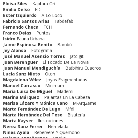
Eloisa Siles
Kaptara Ori
Emilio Delso
ED
Ester Izquierdo
A Lo Loco
Fabricio Santos Arias
Fabdefab
Fernando Checa
FCH
Franco Deias
Puntos
Isidro
Fauna Urbana
Jaime Espinosa Benito
Bambú
Jey Alonso
Fotografía
José Manuel Asensio Torres
Jatdigit.
Juan Berenguer
El Tocado De La Novia
Juan Manuel Mendiguchía
Batbihiru Cuadros
Lucía Sanz Nieto
Otoh
Magdalena Vélez
Joyas Fragmentadas
Manuel Carrasco
Minimum
María Luisa De Miguel
Mademi
Marina Márquez
Pajaritas En La Cabeza
Marisa Lázaro Y Mónica Cano
M-Arq2eme
Marta Fernández De Lugo
Mfdl
Marta Hernández Del Teso
Bisutería
Marta Kayser
Ilustraciones
Nerea Sanz Ferrer
Nernelada
Nines Ayala
Rebervere Y Quemono