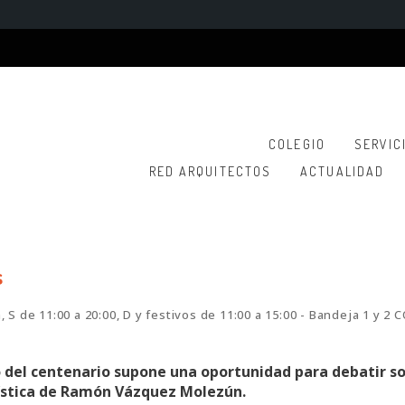
COLEGIO
SERVIC
RED ARQUITECTOS
ACTUALIDAD
s
h, S de 11:00 a 20:00, D y festivos de 11:00 a 15:00 - Bandeja 1 y 2
o del centenario supone una oportunidad para debatir s
rtística de Ramón Vázquez Molezún.