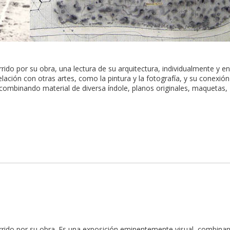
rido por su obra, una lectura de su arquitectura, individualmente y en
lación con otras artes, como la pintura y la fotografía, y su conexió
 combinando material de diversa índole, planos originales, maquetas,
orrido por su obra. Es una exposición eminentemente visual, combina