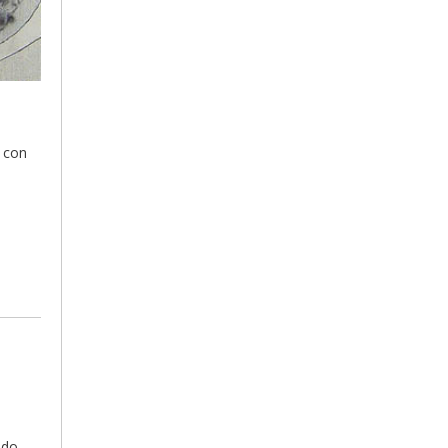
n con
ndo