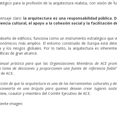
égico para la profesión de la arquitectura realista, con visión de fu
mensaje claro:
la arquitectura es una responsabilidad pública.
iencia cultural, el apoyo a la cohesión social y la facilitación d
 diseño de edificios; funciona como un instrumento estratégico que vi
económicos más amplios. El entorno construido de Europa está det
ura y los riesgos globales. Por lo tanto, la arquitectura es inheren
líticas de gran alcance.
anual práctico para que las Organizaciones Miembros de ACE promu
a toma de decisiones y proporcionen una fuente de referencia fiable
 de ACE.
icción de que la arquitectura es una de las herramientas culturales y 
onvierta en una brújula para quienes desean crear lugares sosten
ziew, coautor y miembro del Comité Ejecutivo de ACE.
iente imagen: