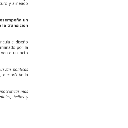
turo y alineado
 Desempeña un
e la transición
ncula el diseño
erminado por la
temente un acto
evan políticas
”, declaró Anda
democráticas más
ibles, bellos y