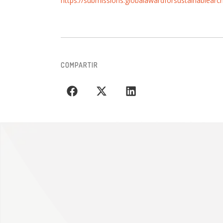
https://submissions.globalawardforsustainablearc
COMPARTIR