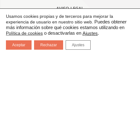
AVISO LEGAL
Usamos cookies propias y de terceros para mejorar la
CONDICIONES GENERALES DE USO
experiencia de usuario en nuestro sitio web.
Puedes obtener
más información sobre qué cookies estamos utilizando en
Política de cookies
o desactivarlas en
.
Ajustes
POLÍTICA DE CALIDAD
Aceptar
Rechazar
Ajustes
PROTECCIÓN DE DATOS
CANAL DE COMUNICACIÓN
CERTIFICADOS: