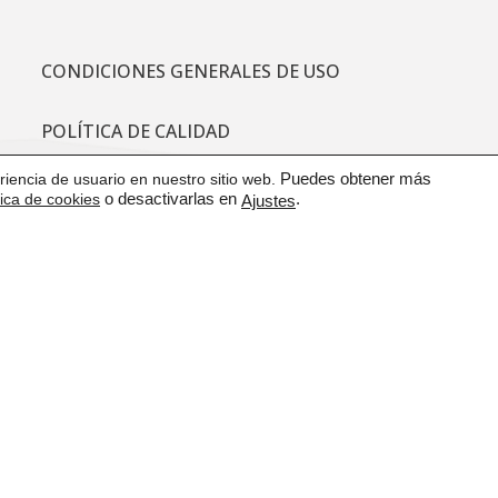
CONDICIONES GENERALES DE USO
POLÍTICA DE CALIDAD
iencia de usuario en nuestro sitio web.
Puedes obtener más
PROTECCIÓN DE DATOS
tica de cookies
o desactivarlas en
.
Ajustes
CANAL DE COMUNICACIÓN