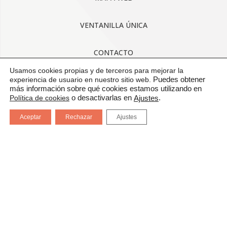
VENTANILLA ÚNICA
CONTACTO
Usamos cookies propias y de terceros para mejorar la
AVISO LEGAL
experiencia de usuario en nuestro sitio web.
Puedes obtener
más información sobre qué cookies estamos utilizando en
Política de cookies
o desactivarlas en
.
Ajustes
CONDICIONES GENERALES DE USO
Aceptar
Rechazar
Ajustes
POLÍTICA DE CALIDAD
PROTECCIÓN DE DATOS
CANAL DE COMUNICACIÓN