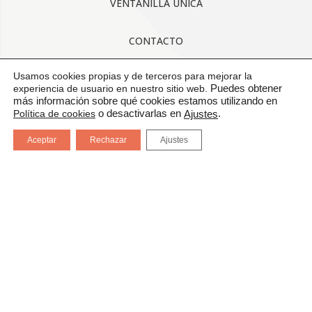
VENTANILLA ÚNICA
CONTACTO
Usamos cookies propias y de terceros para mejorar la
AVISO LEGAL
experiencia de usuario en nuestro sitio web.
Puedes obtener
más información sobre qué cookies estamos utilizando en
CONDICIONES GENERALES DE USO
Política de cookies
o desactivarlas en
.
Ajustes
Aceptar
Rechazar
Ajustes
POLÍTICA DE CALIDAD
PROTECCIÓN DE DATOS
CANAL DE COMUNICACIÓN
CERTIFICADOS: