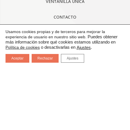
VENTANILLA ÚNICA
CONTACTO
Usamos cookies propias y de terceros para mejorar la
AVISO LEGAL
experiencia de usuario en nuestro sitio web.
Puedes obtener
más información sobre qué cookies estamos utilizando en
CONDICIONES GENERALES DE USO
Política de cookies
o desactivarlas en
.
Ajustes
Aceptar
Rechazar
Ajustes
POLÍTICA DE CALIDAD
PROTECCIÓN DE DATOS
CANAL DE COMUNICACIÓN
CERTIFICADOS: