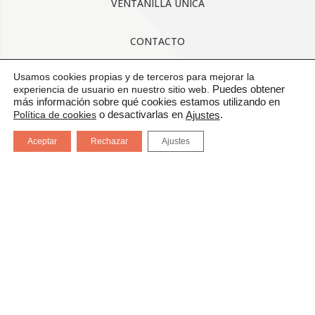
VENTANILLA ÚNICA
CONTACTO
Usamos cookies propias y de terceros para mejorar la
AVISO LEGAL
experiencia de usuario en nuestro sitio web.
Puedes obtener
más información sobre qué cookies estamos utilizando en
CONDICIONES GENERALES DE USO
Política de cookies
o desactivarlas en
.
Ajustes
Aceptar
Rechazar
Ajustes
POLÍTICA DE CALIDAD
PROTECCIÓN DE DATOS
CANAL DE COMUNICACIÓN
CERTIFICADOS: