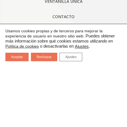
VENTANILLA ÚNICA
CONTACTO
Usamos cookies propias y de terceros para mejorar la
AVISO LEGAL
experiencia de usuario en nuestro sitio web.
Puedes obtener
más información sobre qué cookies estamos utilizando en
CONDICIONES GENERALES DE USO
Política de cookies
o desactivarlas en
.
Ajustes
Aceptar
Rechazar
Ajustes
POLÍTICA DE CALIDAD
PROTECCIÓN DE DATOS
CANAL DE COMUNICACIÓN
CERTIFICADOS: