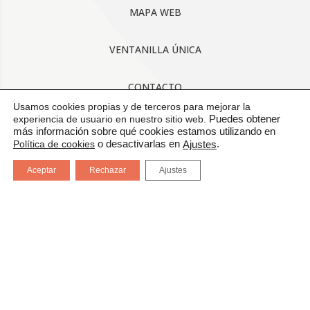
MAPA WEB
VENTANILLA ÚNICA
CONTACTO
Usamos cookies propias y de terceros para mejorar la
experiencia de usuario en nuestro sitio web.
Puedes obtener
AVISO LEGAL
más información sobre qué cookies estamos utilizando en
Política de cookies
o desactivarlas en
.
Ajustes
CONDICIONES GENERALES DE USO
Aceptar
Rechazar
Ajustes
POLÍTICA DE CALIDAD
PROTECCIÓN DE DATOS
CANAL DE COMUNICACIÓN