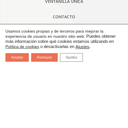
VENTANILLA ÚNICA
CONTACTO
Usamos cookies propias y de terceros para mejorar la
AVISO LEGAL
experiencia de usuario en nuestro sitio web.
Puedes obtener
más información sobre qué cookies estamos utilizando en
CONDICIONES GENERALES DE USO
Política de cookies
o desactivarlas en
.
Ajustes
Aceptar
Rechazar
Ajustes
POLÍTICA DE CALIDAD
PROTECCIÓN DE DATOS
CANAL DE COMUNICACIÓN
CERTIFICADOS: