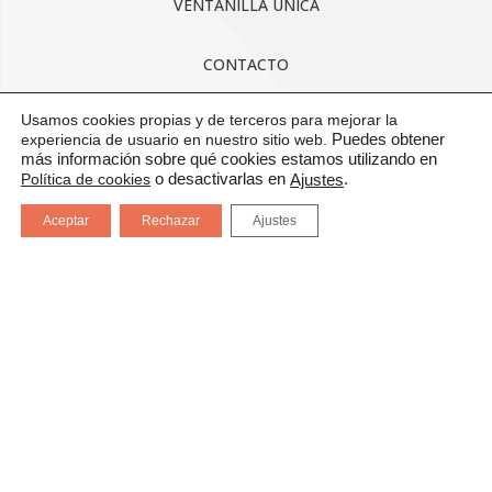
VENTANILLA ÚNICA
CONTACTO
Usamos cookies propias y de terceros para mejorar la
AVISO LEGAL
experiencia de usuario en nuestro sitio web.
Puedes obtener
más información sobre qué cookies estamos utilizando en
CONDICIONES GENERALES DE USO
Política de cookies
o desactivarlas en
.
Ajustes
Aceptar
Rechazar
Ajustes
POLÍTICA DE CALIDAD
PROTECCIÓN DE DATOS
CANAL DE COMUNICACIÓN
CERTIFICADOS: