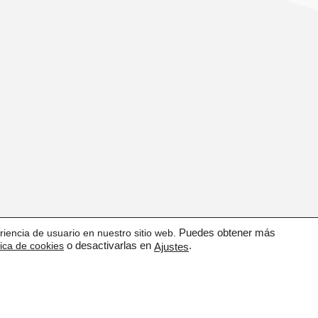
CONDICIONES GENERALES DE USO
iencia de usuario en nuestro sitio web.
Puedes obtener más
tica de cookies
o desactivarlas en
.
Ajustes
POLÍTICA DE CALIDAD
PROTECCIÓN DE DATOS