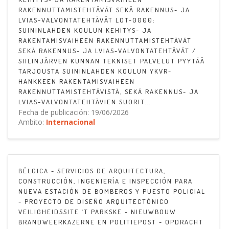
RAKENNUTTAMISTEHTÄVÄT SEKÄ RAKENNUS- JA
LVIAS-VALVONTATEHTÄVÄT LOT-0000:
SUININLAHDEN KOULUN KEHITYS- JA
RAKENTAMISVAIHEEN RAKENNUTTAMISTEHTÄVÄT
SEKÄ RAKENNUS- JA LVIAS-VALVONTATEHTÄVÄT /
SIILINJÄRVEN KUNNAN TEKNISET PALVELUT PYYTÄÄ
TARJOUSTA SUININLAHDEN KOULUN YKVR-
HANKKEEN RAKENTAMISVAIHEEN
RAKENNUTTAMISTEHTÄVISTÄ, SEKÄ RAKENNUS- JA
LVIAS-VALVONTATEHTÄVIEN SUORIT...
Fecha de publicación: 19/06/2026
Ambito:
Internacional
BÉLGICA - SERVICIOS DE ARQUITECTURA,
CONSTRUCCIÓN, INGENIERÍA E INSPECCIÓN PARA
NUEVA ESTACIÓN DE BOMBEROS Y PUESTO POLICIAL
- PROYECTO DE DISEÑO ARQUITECTÓNICO
VEILIGHEIDSSITE ´T PARKSKE - NIEUWBOUW
BRANDWEERKAZERNE EN POLITIEPOST - OPDRACHT