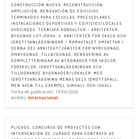
CONSTRUCCIÓN NUEVA, RECONSTRUCCIÓN,
AMPLIACIÓN, RENOVACIÓN DE EDIFICIOS
TERMINADOS PARA ESCUELAS, PREESCOLARES,
INSTALACIONES DEPORTIVAS Y EDIFICIOS/LOCALES
ASOCIADOS. TEKNISKA KONSULTER - ARKITEKTER
BYGGNAD LOT-0004: 4. ARKITEKTER FÖR SKOLA OCH
IDROTTSANLÄGGNINGAR / RAMAVTALET OMFATTAR I
DENNA DEL ARKITEKTTJÄNSTER FÖR NYBYGGNAD,
OMBYGGNAD, TILLBYGGNAD, RENOVERING AV
KOMPLETTERINGAR AV BYGGNADER FÖR SKOLOR,
FÖRSKOLOR, IDROTTSANLÄGGNINGAR OCH
TILLHÖRANDE BYGGNADER/LOKALER. MED
IDROTTSANLÄGGNING MENAS DELS IDROTTSHALL,
MEN ÄVEN TILL EXEMPEL SIMHALL OCH ISHALL.
Fecha de publicación: 19/06/2026
Ambito:
Internacional
PLIEGOS: CONCURSO DE PROYECTOS CON
INTERVENCIÓN DE JURADO PARA CONTRATO DE