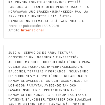
KAUPUNGIN TOIMITILAJOHTAMINEN PYYTÄÄ
TARJOUSTA ILOLAN KOULUN PERUSKORJAUS- JA
KORVAAVAN UUDISRAKENNUSHANKKEEN PÄÄ- JA
ARKKITEHTISUUNNITTELUSTA LÄHTIEN
HANKESUUNNITELMASTA, SISÄLTÄEN PIHA- JA ...
Fecha de publicación: 18/06/2026
Ambito:
Internacional
SUECIA - SERVICIOS DE ARQUITECTURA,
CONSTRUCCIÓN, INGENIERÍA E INSPECCIÓN.
ACUERDO MARCO DE CONSULTORÍA TÉCNICA PARA
CUBIERTAS, FACHADAS, IMPERMEABILIZACIÓN,
BALCONES, TERRAZAS Y FORJADOS, INCLUYENDO
INSPECCIONES Y APOYO TÉCNICO RELACIONADO.
RAMAVTAL AVSEENDE TAK OCH FASADKONSULTER
LOT-0001: RAMAVTAL AVSEENDE TAK OCH
FASADKONSULTER / UPPHANDLINGEN AVSER
RAMAVTAL FÖR KONSULTSTÖD INOM TAK, FASAD,
TÄTSKIKT, BALKONGER, TERRASSER OCH BJÄLKLAG,
SAMT BESIKTNINGAR OCH ANNAT NÄRLIGGANDE