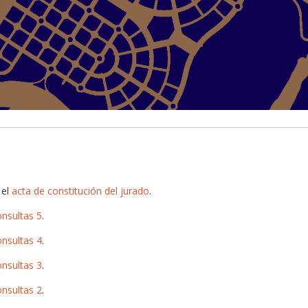
 el
acta de constitución del jurado
.
onsultas 5
.
onsultas 4
.
onsultas 3
.
onsultas 2
.