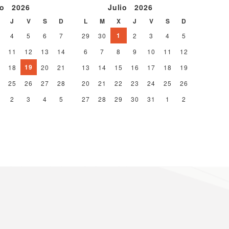
io
2026
Julio
2026
J
V
S
D
L
M
X
J
V
S
D
1
4
5
6
7
29
30
2
3
4
5
11
12
13
14
6
7
8
9
10
11
12
19
18
20
21
13
14
15
16
17
18
19
25
26
27
28
20
21
22
23
24
25
26
2
3
4
5
27
28
29
30
31
1
2