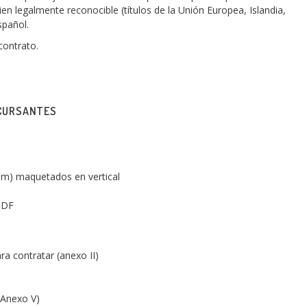
ien legalmente reconocible (títulos de la Unión Europea, Islandia,
spañol.
contrato.
NCURSANTES
m) maquetados en vertical
PDF
a contratar (anexo II)
(Anexo V)