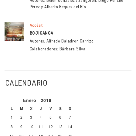
Autores: Belén González Aranguren, Diego Penche
Pérez y Alberto Reques del Río
Accésit
BOJIGANGA
Autores: Alfredo Baladron Carrizo
Colaboradores: Bárbara Silva
CALENDARIO
Enero
2018
L
M
X
J
V
S
D
1
2
3
4
5
6
7
8
9
10
11
12
13
14
15
16
17
18
19
20
21