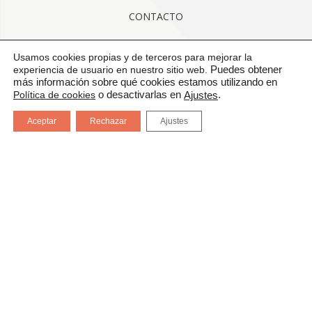
CONTACTO
AVISO LEGAL
Usamos cookies propias y de terceros para mejorar la
experiencia de usuario en nuestro sitio web.
Puedes obtener
más información sobre qué cookies estamos utilizando en
CONDICIONES GENERALES DE USO
Política de cookies
o desactivarlas en
.
Ajustes
POLÍTICA DE CALIDAD
Aceptar
Rechazar
Ajustes
PROTECCIÓN DE DATOS
CANAL DE COMUNICACIÓN
CERTIFICADOS: