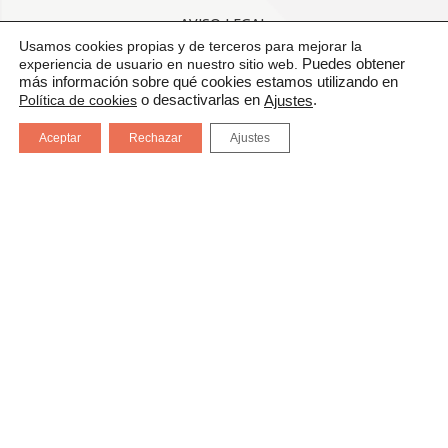
AVISO LEGAL
Usamos cookies propias y de terceros para mejorar la
experiencia de usuario en nuestro sitio web.
Puedes obtener
CONDICIONES GENERALES DE USO
más información sobre qué cookies estamos utilizando en
Política de cookies
o desactivarlas en
.
Ajustes
POLÍTICA DE CALIDAD
Aceptar
Rechazar
Ajustes
PROTECCIÓN DE DATOS
CANAL DE COMUNICACIÓN
CERTIFICADOS: