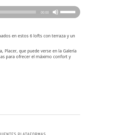
Utiliza
00:00
las
teclas
de
flecha
nados en estos 6 lofts con terraza y un
arriba/abajo
para
aumentar
 Placer, que puede verse en la Galería
o
icas para ofrecer el máximo confort y
disminuir
el
volumen.
IGUIENTES PLATAFORMAS