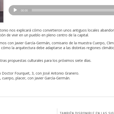
Reproductor
00:00
de
audio
Antonio nos explicará cómo convirtieron unos antiguos locales abando
ión de vivir en un pueblo en pleno centro de la capital.
s con Javier García-Germán, comisario de la muestra Cuerpo, Clima,
a cómo la arquitectura debe adaptarse a las distintas regiones climát
tras propuestas culturales para los próximos siete días.
 en Doctor Fourquet, 3, con José Antonio Granero.
 cuerpo, placer, con Javier García-Germán.
TAMBIÉN DISPONIBLE EN LAS S