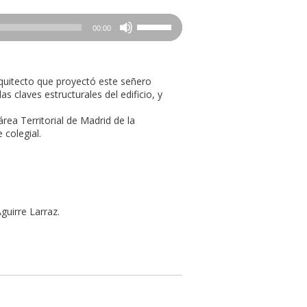
Utiliza
00:00
las
teclas
de
flecha
quitecto que proyectó este señero
arriba/abajo
as claves estructurales del edificio, y
para
aumentar
rea Territorial de Madrid de la
o
colegial.
disminuir
el
volumen.
uirre Larraz.