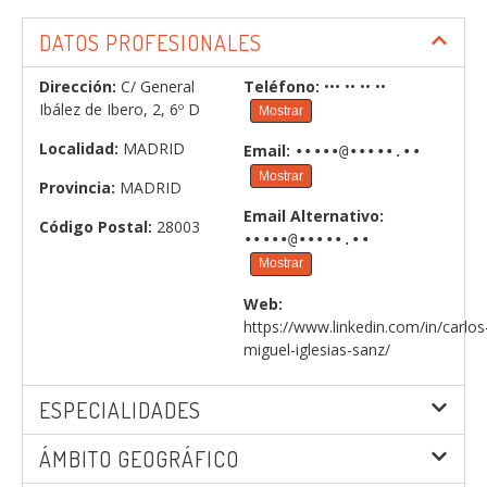
DATOS PROFESIONALES
Dirección:
C/ General
Teléfono:
••• •• •• ••
Ibález de Ibero, 2, 6º D
Mostrar
Localidad:
MADRID
Email:
•••••@•••••.••
Mostrar
Provincia:
MADRID
Email Alternativo:
Código Postal:
28003
•••••@•••••.••
Mostrar
Web:
https://www.linkedin.com/in/carlos
miguel-iglesias-sanz/
ESPECIALIDADES
ÁMBITO GEOGRÁFICO