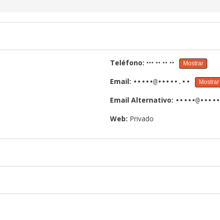
Teléfono:
••• •• •• ••
Mostrar
Email:
•••••@•••••.••
Mostrar
Email Alternativo:
•••••@••••
Web:
Privado