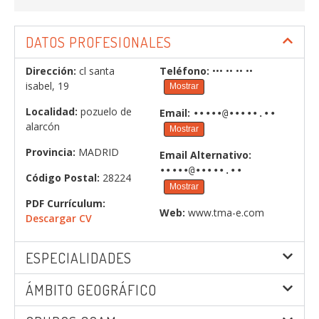
DATOS PROFESIONALES
Dirección:
cl santa
Teléfono:
••• •• •• ••
isabel, 19
Mostrar
Localidad:
pozuelo de
Email:
•••••@•••••.••
alarcón
Mostrar
Provincia:
MADRID
Email Alternativo:
•••••@•••••.••
Código Postal:
28224
Mostrar
PDF Currículum:
Web:
www.tma-e.com
Descargar CV
ESPECIALIDADES
ÁMBITO GEOGRÁFICO