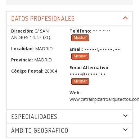
DATOS PROFESIONALES
Dirección:
C/ SAN
Teléfono:
••• •• •• ••
ANDRES 14, 5º-IZQ.
Mostrar
Localidad:
MADRID
Email:
•••••@•••••.••
Mostrar
Provincia:
MADRID
Email Alternativo:
Código Postal:
28004
•••••@•••••.••
Mostrar
Web:
www.catrainpizarroarquitectos.co
ESPECIALIDADES
ÁMBITO GEOGRÁFICO