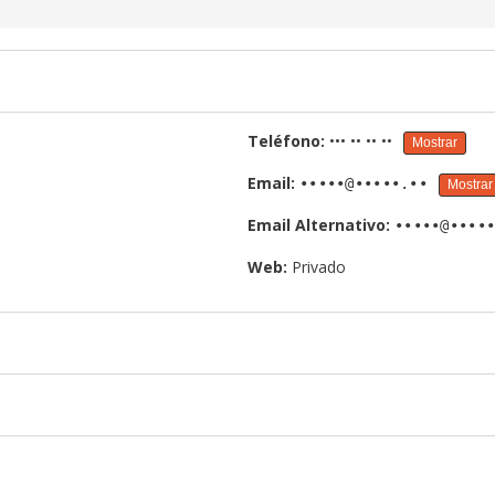
Teléfono:
••• •• •• ••
Mostrar
Email:
•••••@•••••.••
Mostrar
Email Alternativo:
•••••@••••
Web:
Privado