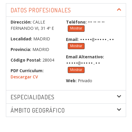
DATOS PROFESIONALES
Dirección:
CALLE
Teléfono:
••• •• •• ••
FERNANDO VI, 31 4º E
Mostrar
Localidad:
MADRID
Email:
•••••@•••••.••
Mostrar
Provincia:
MADRID
Email Alternativo:
Código Postal:
28004
•••••@•••••.••
PDF Currículum:
Mostrar
Descargar CV
Web:
Privado
ESPECIALIDADES
ÁMBITO GEOGRÁFICO