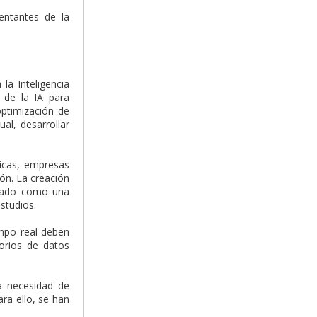
sentantes de la
la Inteligencia
 de la IA para
optimización de
ual, desarrollar
licas, empresas
ón. La creación
teado como una
studios.
empo real deben
orios de datos
a necesidad de
ara ello, se han