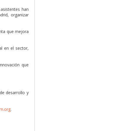
 asistentes han
rid, organizar
enta que mejora
l en el sector,
innovación que
de desarrollo y
m.org
.