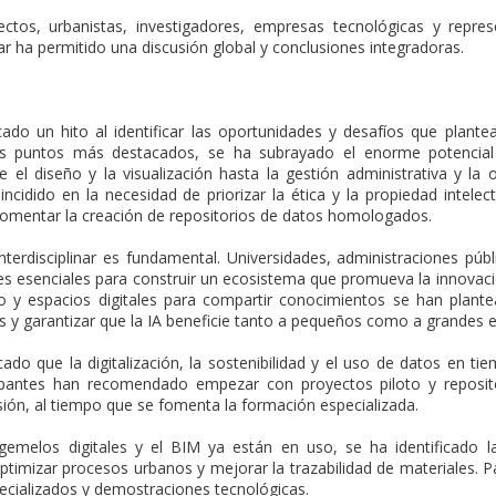
ectos, urbanistas, investigadores, empresas tecnológicas y repre
nar ha permitido una discusión global y conclusiones integradoras.
 un hito al identificar las oportunidades y desafíos que plantea 
e los puntos más destacados, se ha subrayado el enorme potencial
e el diseño y la visualización hasta la gestión administrativa y la 
cidido en la necesidad de priorizar la ética y la propiedad intelect
fomentar la creación de repositorios de datos homologados.
terdisciplinar es fundamental. Universidades, administraciones púb
res esenciales para construir un ecosistema que promueva la innovaci
jo y espacios digitales para compartir conocimientos se han plan
as y garantizar que la IA beneficie tanto a pequeños como a grandes e
do que la digitalización, la sostenibilidad y el uso de datos en ti
icipantes han recomendado empezar con proyectos piloto y reposit
sión, al tiempo que se fomenta la formación especializada.
emelos digitales y el BIM ya están en uso, se ha identificado l
ptimizar procesos urbanos y mejorar la trazabilidad de materiales. P
ecializados y demostraciones tecnológicas.