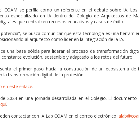
 el COAM se perfila como un referente en el debate sobre IA. Los
nto especializado en IA dentro del Colegio de Arquitectos de Mad
digitales que centralicen recursos educativos y casos de éxito.
lo potencia”, se busca comunicar que esta tecnología es una herrami
sicionando al arquitecto como líder en la integración de la IA.
e una base sólida para liderar el proceso de transformación digita
onstante evolución, sostenible y adaptado a los retos del futuro.
enta el primer paso hacia la construcción de un ecosistema de 
 la transformación digital de la profesión.
o en este enlace
.
de 2024 en una jornada desarrollada en el Colegio. El documento 
quí
.
ueden contactar con IA Lab COAM en el correo electrónico
ialab@coa