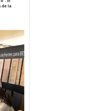
o". El
 de la