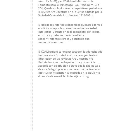
núm. 1 a 54-55), y el COAM y el Ministerio de
Fomento para la RNA (etapa 1946-1958, núm. 56 a
204). Queda excluido de este requisito el periodo de
la revista Arquitectura en el que fue editada por la
Sociedad Central de Arquitectos (1918-1931).
El uso de los referidos contenidos quedará además
condicionado por la normativa sobre propiedad
intelectual vigente en cada momento, por lo que,
en su caso, podrá requerir también el
consentimiento expreso y escrito de sus
respectivos autores.
El COAM quiere ser respetuoso con los derechos de
los creadores. Si usted es autor de algún texto o
ilustración de las revistas Arquitectura y/o
Revista Nacional de Arquitectura y no está de
acuerdo con su difusión a través de la página web
de este Colegio, puede ponerse en contacto con la
institución y solicitar su retirada en la siguiente
dirección de e-mail: biblioteca@coam.org