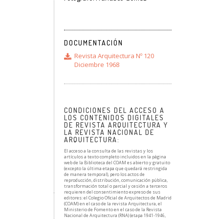
DOCUMENTACIÓN
Revista Arquitectura Nº 120
Diciembre 1968
CONDICIONES DEL ACCESO A
LOS CONTENIDOS DIGITALES
DE REVISTA ARQUITECTURA Y
LA REVISTA NACIONAL DE
ARQUITECTURA:
El acceso a la consulta de las revistas y los
artículos a texto completo incluidos en la página
web de la Biblioteca del COAM es abierto y gratuito
(excepto la última etapa que quedará restringida
de manera temporal), pero los actos de
reproducción, distribución, comunicación pública,
transformación total o parcial y cesión a terceros
requieren del consentimiento expreso de sus
editores: el Colegio Oficial de Arquitectos de Madrid
(COAM) en el caso de la revista Arquitectura, el
Ministerio de Fomento en el caso de la Revista
Nacional de Arquitectura (RNA) (etapa 1941-1946,